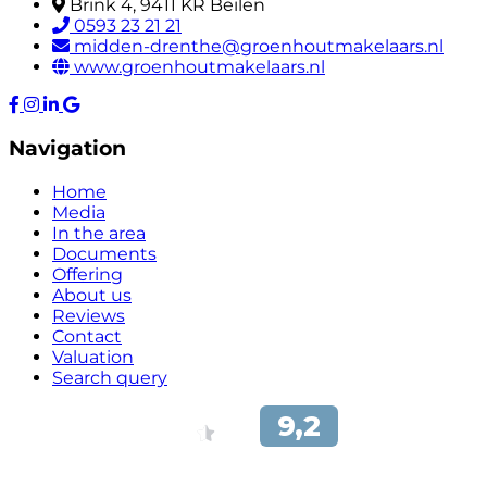
Brink 4, 9411 KR Beilen
0593 23 21 21
midden-drenthe@groenhoutmakelaars.nl
www.groenhoutmakelaars.nl
Navigation
Home
Media
In the area
Documents
Offering
About us
Reviews
Contact
Valuation
Search query