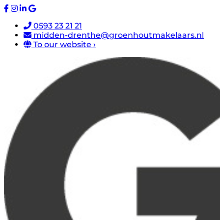
0593 23 21 21
midden-drenthe@groenhoutmakelaars.nl
To our website ›