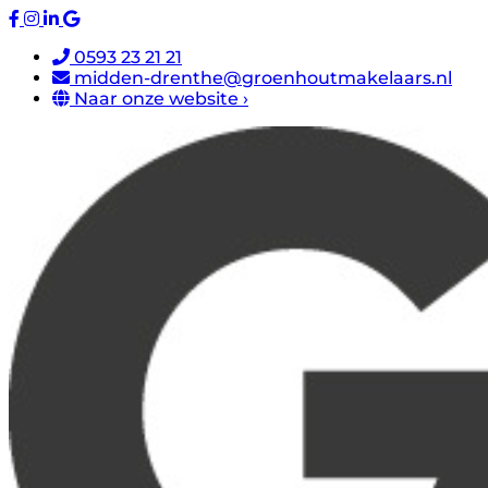
0593 23 21 21
midden-drenthe@groenhoutmakelaars.nl
Naar onze website ›